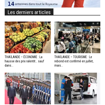
Les derniers articles
THAÏLANDE – ÉCONOMIE : La
THAÏLANDE – TOURISME : Le
hausse des prix ralentit… sauf
rebond est confirmé en juillet,
dans...
mais...