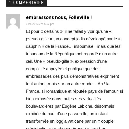
1 COMMENTAIRE
embrassons nous, Folleville !
29/05/2025 at 5:57 pm
Et pour « certains », il ne fallait y voir qu’une «
pseudo-gifle », un concept jadis développé par le «
dauphin » de la France… insoumise ; mais que les
tribunaux de la République ont regardé d’un autre
œil. Une « pseudo-gifle », expression d’une
complicité appuyée et publique que des
embrassades des plus démonstratives expriment
tout autant, mais sur un autre mode… Ah ! la
France, si romantique et réputée pays de l’amour, si
bien exposée dans toutes ses virtualités
boulevardières par Eugène Labiche, désormais
exhibée du haut d’une passerelle, un instant
transformée en loggia vaticane par un « couple
présidentiel » : « choose France », cru-t-on