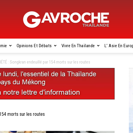
omie
Opinions Et Débats
Vivre En Thaïlande
L’ Asie En Euro
Gavroche
TÉ : Songkran endeuillé par 154 morts sur les routes
Thaïlande
54 morts sur les routes