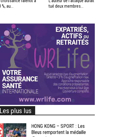
 croissance ralentit à
L’auteur de l’attaque aurait
3 %, au...
tué deux membres...
Les plus lus
HONG KONG – SPORT : Les
Bleus remportent la médaille