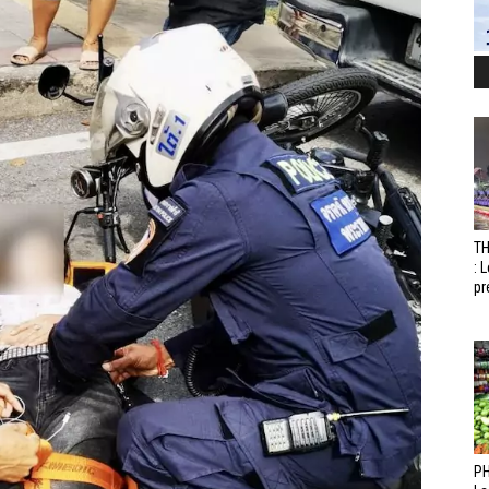
T
: 
pr
PH