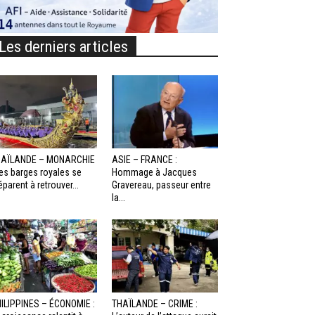
Les derniers articles
HAÏLANDE – MONARCHIE
ASIE – FRANCE :
Les barges royales se
Hommage à Jacques
éparent à retrouver...
Gravereau, passeur entre
la...
ILIPPINES – ÉCONOMIE :
THAÏLANDE – CRIME :