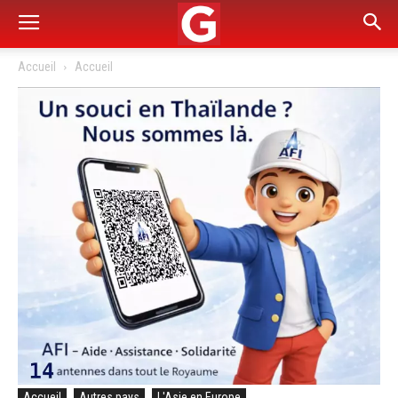
Accueil
Accueil
Accueil
Autres pays
L'Asie en Europe