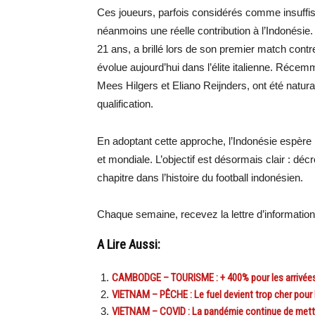
Ces joueurs, parfois considérés comme insuffisa
néanmoins une réelle contribution à l’Indonési
21 ans, a brillé lors de son premier match contr
évolue aujourd’hui dans l’élite italienne. Réce
Mees Hilgers et Eliano Reijnders, ont été natur
qualification.
En adoptant cette approche, l’Indonésie espère r
et mondiale. L’objectif est désormais clair : d
chapitre dans l’histoire du football indonésien.
Chaque semaine, recevez la lettre d’informati
A Lire Aussi:
CAMBODGE – TOURISME : + 400% pour les arrivées 
VIETNAM – PÊCHE : Le fuel devient trop cher pour
VIETNAM – COVID : La pandémie continue de mettr