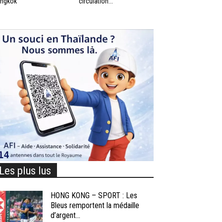
ngkok
circulation...
Les plus lus
HONG KONG – SPORT : Les
Bleus remportent la médaille
d’argent...