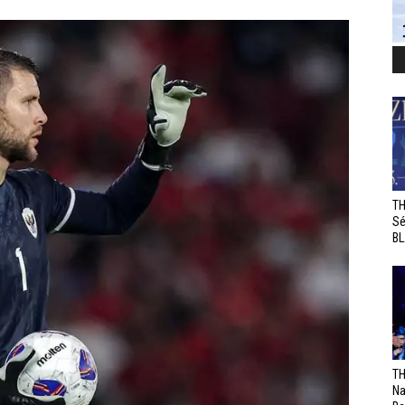
TH
Sé
BL
TH
Na