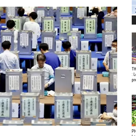
T
: 
pr
PH