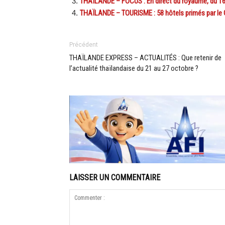
THAÏLANDE – FOCUS : En direct du royaume, du 16
THAÏLANDE – TOURISME : 58 hôtels primés par le 
Précédent
THAÏLANDE EXPRESS – ACTUALITÉS : Que retenir de
l’actualité thaïlandaise du 21 au 27 octobre ?
LAISSER UN COMMENTAIRE