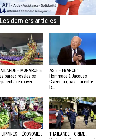
Les derniers articles
HAÏLANDE – MONARCHIE
ASIE – FRANCE :
Les barges royales se
Hommage à Jacques
éparent à retrouver...
Gravereau, passeur entre
la...
ILIPPINES – ÉCONOMIE :
THAÏLANDE – CRIME :