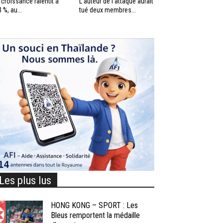
 croissance ralentit à
L’auteur de l’attaque aurait
3 %, au...
tué deux membres...
Les plus lus
HONG KONG – SPORT : Les
Bleus remportent la médaille