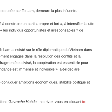
l, occupée par To Lam, demeure la plus influente.
à construire un parti « propre et fort », à intensifier la lutte
r « les individus opportunistes et irresponsables » de
, To Lam a insisté sur le rôle diplomatique du Vietnam dans
ent engagés dans la résolution des conflits et la
agmenté et divisé, la coopération est essentielle pour
ance est immense et indivisible », a-t-il déclaré.
 conjuguer ambitions économiques, stabilité politique et
ations
Gavroche Hebdo
. Inscrivez-vous en cliquant
ici
.