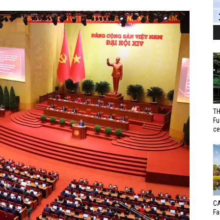
TH
Fu
ce
CA
Fa