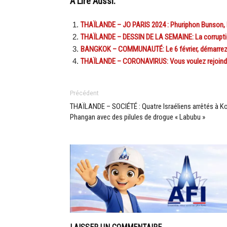
A Lire Aussi:
THAÏLANDE – JO PARIS 2024 : Phuriphon Bunson, l
THAÏLANDE – DESSIN DE LA SEMAINE: La corruption
BANGKOK – COMMUNAUTÉ: Le 6 février, démarrez 2
THAÏLANDE – CORONAVIRUS: Vous voulez rejoind
Précédent
THAÏLANDE – SOCIÉTÉ : Quatre Israéliens arrêtés à K
Phangan avec des pilules de drogue « Labubu »