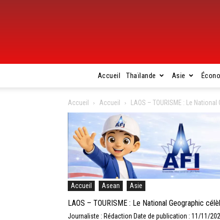
Accueil
Thaïlande
Asie
Écon
Accueil
Accueil
LAOS – TOURISME : Le National G
Accueil
Asean
Asie
LAOS – TOURISME : Le National Geographic célèbr
Journaliste : Rédaction
Date de publication : 11/11/20