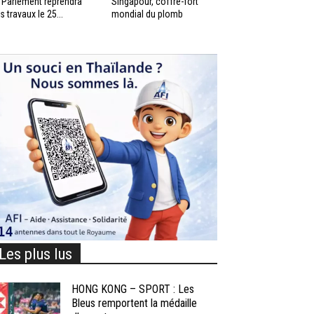
 Parlement reprendra
Singapour, coffre-fort
s travaux le 25...
mondial du plomb
Les plus lus
HONG KONG – SPORT : Les
Bleus remportent la médaille