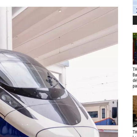
TH
Ba
dé
pa
TH