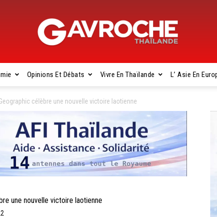
omie
Opinions Et Débats
Vivre En Thaïlande
L’ Asie En Euro
Gavroche
eographic célèbre une nouvelle victoire laotienne
Thaïlande
e une nouvelle victoire laotienne
22