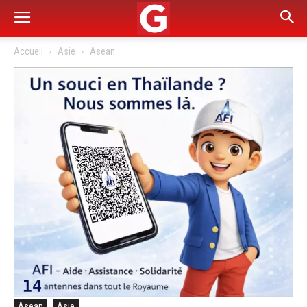
Accueil
Asie
Asean
Asean
Asie