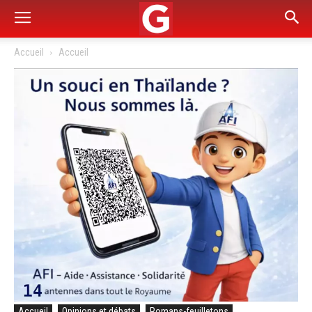
Accueil
Accueil
Accueil
Opinions et débats
Romans-feuilletons