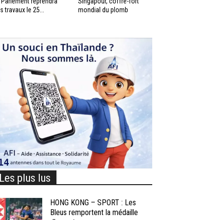
 Parlement reprendra
Singapour, coffre-fort
s travaux le 25...
mondial du plomb
Les plus lus
HONG KONG – SPORT : Les
Bleus remportent la médaille