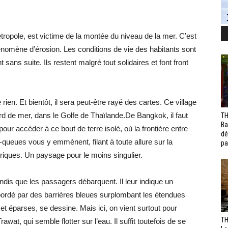
tropole, est victime de la montée du niveau de la mer. C’est
hénomène d’érosion. Les conditions de vie des habitants sont
 sans suite. Ils restent malgré tout solidaires et font front
en. Et bientôt, il sera peut-être rayé des cartes. Ce village
d de mer, dans le Golfe de Thaïlande.De Bangkok, il faut
TH
Ba
ur accéder à ce bout de terre isolé, où la frontière entre
dé
queues vous y emmènent, filant à toute allure sur la
pa
iques. Un paysage pour le moins singulier.
 tandis que les passagers débarquent. Il leur indique un
bordé par des barrières bleues surplombant les étendues
et éparses, se dessine. Mais ici, on vient surtout pour
TH
awat, qui semble flotter sur l’eau. Il suffit toutefois de se