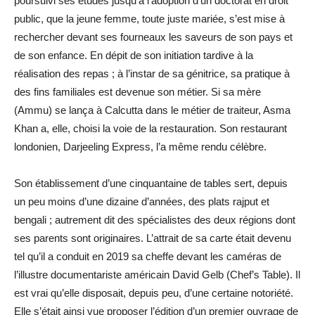
poursuivi ses études jusqu’à l’adoption d’un doctorat en droit
public, que la jeune femme, toute juste mariée, s’est mise à
rechercher devant ses fourneaux les saveurs de son pays et
de son enfance. En dépit de son initiation tardive à la
réalisation des repas ; à l’instar de sa génitrice, sa pratique à
des fins familiales est devenue son métier. Si sa mère
(Ammu) se lança à Calcutta dans le métier de traiteur, Asma
Khan a, elle, choisi la voie de la restauration. Son restaurant
londonien, Darjeeling Express, l’a même rendu célèbre.
Son établissement d’une cinquantaine de tables sert, depuis
un peu moins d’une dizaine d’années, des plats rajput et
bengali ; autrement dit des spécialistes des deux régions dont
ses parents sont originaires. L’attrait de sa carte était devenu
tel qu’il a conduit en 2019 sa cheffe devant les caméras de
l’illustre documentariste américain David Gelb (Chef’s Table). Il
est vrai qu’elle disposait, depuis peu, d’une certaine notoriété.
Elle s’était ainsi vue proposer l’édition d’un premier ouvrage de