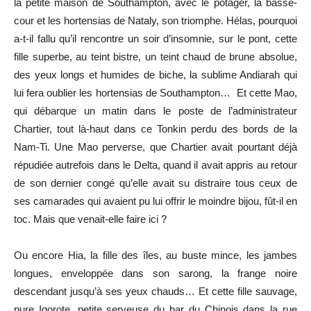
la petite maison de Southampton, avec le potager, la basse-
cour et les hortensias de Nataly, son triomphe. Hélas, pourquoi
a-t-il fallu qu’il rencontre un soir d’insomnie, sur le pont, cette
fille superbe, au teint bistre, un teint chaud de brune absolue,
des yeux longs et humides de biche, la sublime Andiarah qui
lui fera oublier les hortensias de Southampton… Et cette Mao,
qui débarque un matin dans le poste de l’administrateur
Chartier, tout là-haut dans ce Tonkin perdu des bords de la
Nam-Ti. Une Mao perverse, que Chartier avait pourtant déjà
répudiée autrefois dans le Delta, quand il avait appris au retour
de son dernier congé qu’elle avait su distraire tous ceux de
ses camarades qui avaient pu lui offrir le moindre bijou, fût-il en
toc. Mais que venait-elle faire ici ?
Ou encore Hia, la fille des îles, au buste mince, les jambes
longues, enveloppée dans son sarong, la frange noire
descendant jusqu’à ses yeux chauds… Et cette fille sauvage,
pure Igorote, petite serveuse du bar du Chinois dans la rue