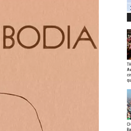
TH
Av
ci
qui
CH
Ba