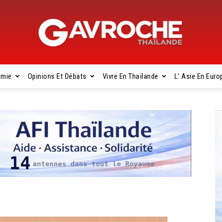
omie
Opinions Et Débats
Vivre En Thaïlande
L’ Asie En Euro
Gavroche
Thaïlande