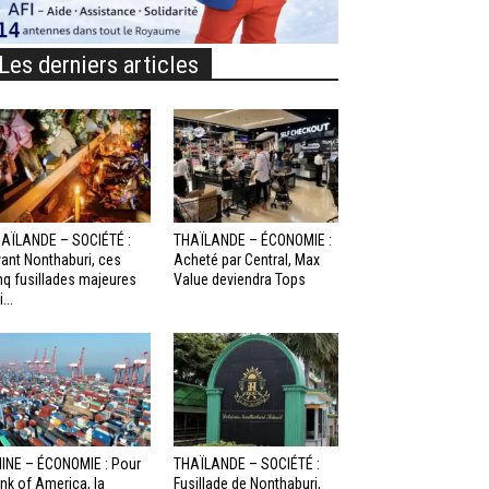
Les derniers articles
AÏLANDE – SOCIÉTÉ :
THAÏLANDE – ÉCONOMIE :
ant Nonthaburi, ces
Acheté par Central, Max
nq fusillades majeures
Value deviendra Tops
...
INE – ÉCONOMIE : Pour
THAÏLANDE – SOCIÉTÉ :
nk of America, la
Fusillade de Nonthaburi,