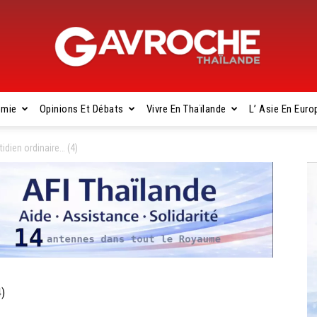
omie
Opinions Et Débats
Vivre En Thaïlande
L’ Asie En Euro
Gavroche
tidien ordinaire… (4)
Thaïlande
4)