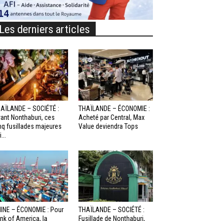
Les derniers articles
AÏLANDE – SOCIÉTÉ :
THAÏLANDE – ÉCONOMIE :
ant Nonthaburi, ces
Acheté par Central, Max
nq fusillades majeures
Value deviendra Tops
...
INE – ÉCONOMIE : Pour
THAÏLANDE – SOCIÉTÉ :
nk of America, la
Fusillade de Nonthaburi,