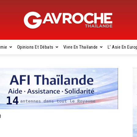
omie
Opinions Et Débats
Vivre En Thaïlande
L’ Asie En Euro
Gavroche
Thaïlande
8