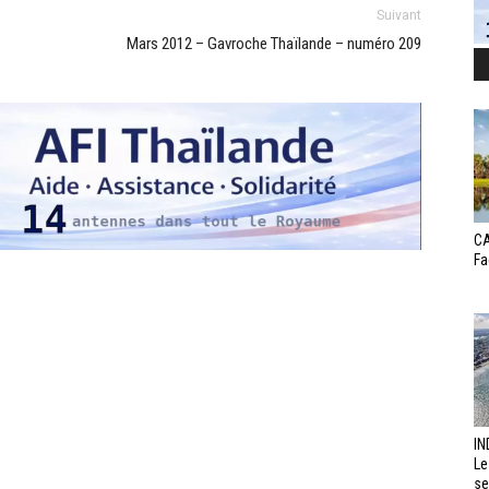
Suivant
Mars 2012 – Gavroche Thaïlande – numéro 209
CA
Fa
IN
Le
se