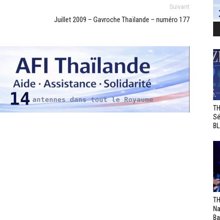
Suivant
Juillet 2009 – Gavroche Thaïlande – numéro 177
TH
Sé
BL
TH
Na
Ba