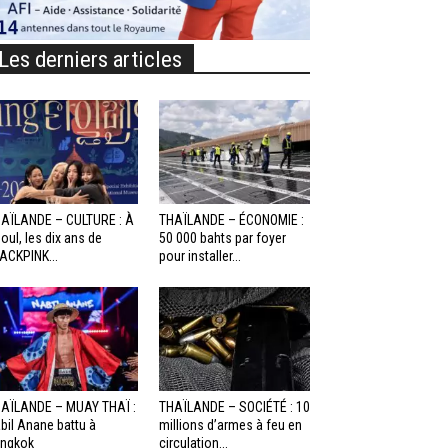
Les derniers articles
AÏLANDE – CULTURE : À
THAÏLANDE – ÉCONOMIE :
oul, les dix ans de
50 000 bahts par foyer
ACKPINK...
pour installer...
AÏLANDE – MUAY THAÏ :
THAÏLANDE – SOCIÉTÉ : 10
bil Anane battu à
millions d’armes à feu en
ngkok
circulation...