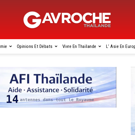
omie
Opinions Et Débats
Vivre En Thaïlande
L’ Asie En Euro
Gavroche
Thaïlande