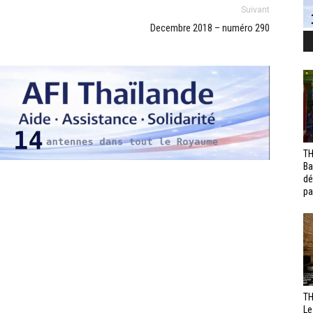
Suivant
Decembre 2018 – numéro 290
TH
Ba
dé
pa
TH
Le