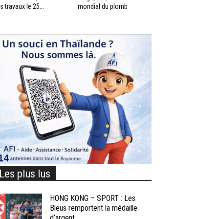
s travaux le 25...
mondial du plomb
Les plus lus
HONG KONG – SPORT : Les
Bleus remportent la médaille
d’argent...