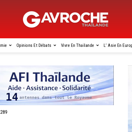
omie
Opinions Et Débats
Vivre En Thaïlande
L’ Asie En Euro
Gavroche
Thaïlande
 289