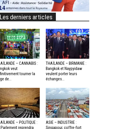
Les derniers articles
AÏLANDE – CANNABIS :
THAÏLANDE – BIRMANIE :
ngkok veut
Bangkok et Naypyidaw
finitivement tourner la
veulent porter leurs
ge de...
échanges...
AÏLANDE – POLITIQUE :
ASIE – INDUSTRIE :
 Parlement reprendra
Singapour, coffre-fort