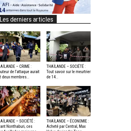
Les derniers articles
AÏLANDE – CRIME :
THAÏLANDE – SOCIÉTÉ :
auteur de l’attaque aurait
Tout savoir sur le meurtrier
é deux membres...
de 14...
AÏLANDE – SOCIÉTÉ :
THAÏLANDE – ÉCONOMIE :
ant Nonthaburi, ces
Acheté par Central, Max