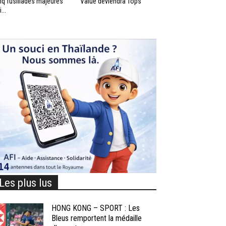
nq fusillades majeures
Value deviendra Tops
...
Les plus lus
HONG KONG – SPORT : Les
Bleus remportent la médaille