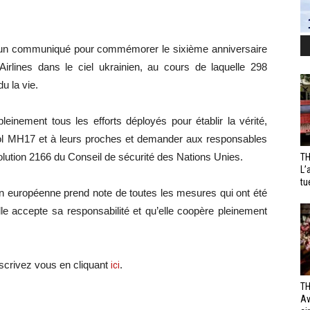
let un communiqué pour commémorer le sixième anniversaire
rlines dans le ciel ukrainien, au cours de laquelle 298
u la vie.
leinement tous les efforts déployés pour établir la vérité,
vol MH17 et à leurs proches et demander aux responsables
lution 2166 du Conseil de sécurité des Nations Unies.
TH
L’
tu
on européenne prend note de toutes les mesures qui ont été
lle accepte sa responsabilité et qu’elle coopère pleinement
crivez vous en cliquant
ici
.
TH
Av