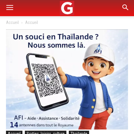
Accueil
Accueil
Accueil
Sorties, loisirs, culture
Thaïlande