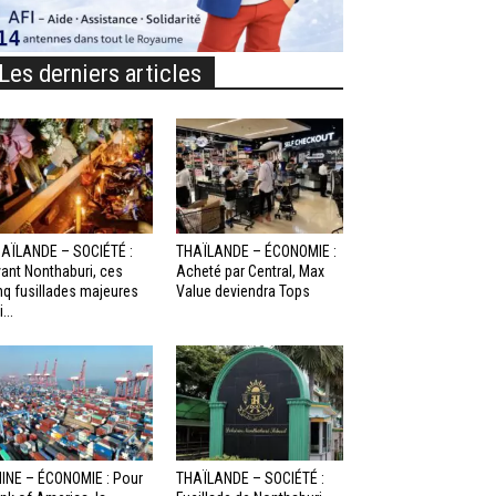
Les derniers articles
AÏLANDE – SOCIÉTÉ :
THAÏLANDE – ÉCONOMIE :
ant Nonthaburi, ces
Acheté par Central, Max
nq fusillades majeures
Value deviendra Tops
...
INE – ÉCONOMIE : Pour
THAÏLANDE – SOCIÉTÉ :