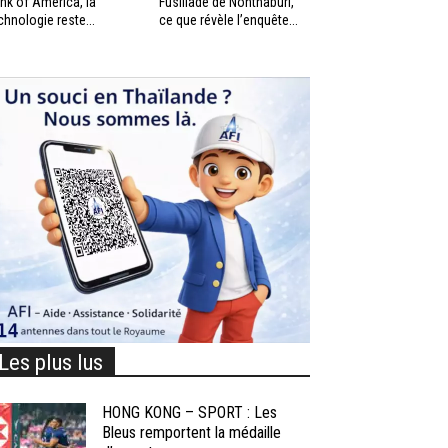
nk of America, la
Fusillade de Nonthaburi,
chnologie reste...
ce que révèle l’enquête...
Les plus lus
HONG KONG – SPORT : Les
Bleus remportent la médaille