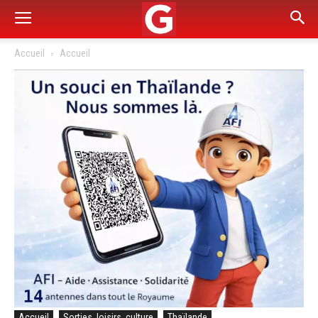
Accueil
Accueil
Accueil
Sorties, loisirs, culture
Thaïlande