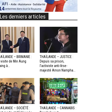
Les derniers articles
AÏLANDE – BIRMANIE :
THAÏLANDE – JUSTICE :
 visite de Min Aung
Depuis sa prison,
aing à...
l’activiste anti-lèse-
majesté Arnon Nampha...
AÏLANDE – SOCIÉTÉ :
THAÏLANDE – CANNABIS :