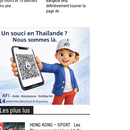
pt morts et 15 blessés
Bangkok veut
ns une...
définitivement tourner la
page de...
Les plus lus
HONG KONG – SPORT : Les