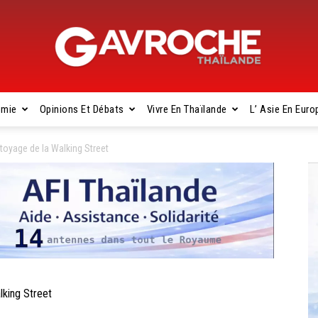
omie
Opinions Et Débats
Vivre En Thaïlande
L’ Asie En Euro
Gavroche
toyage de la Walking Street
Thaïlande
lking Street