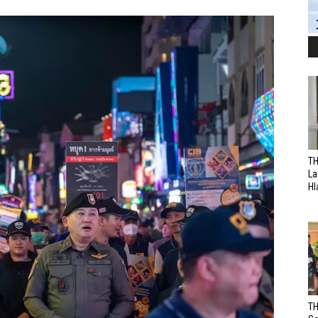
TH
La
Hl
TH