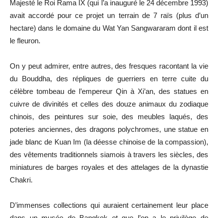
Majesté le Roi Rama IX (qui l’a inauguré le 24 décembre 1993)
avait accordé pour ce projet un terrain de 7 raïs (plus d’un
hectare) dans le domaine du Wat Yan Sangwararam dont il est
le fleuron.
On y peut admirer, entre autres, des fresques racontant la vie
du Bouddha, des répliques de guerriers en terre cuite du
célèbre tombeau de l’empereur Qin à Xi’an, des statues en
cuivre de divinités et celles des douze animaux du zodiaque
chinois, des peintures sur soie, des meubles laqués, des
poteries anciennes, des dragons polychromes, une statue en
jade blanc de Kuan Im (la déesse chinoise de la compassion),
des vêtements traditionnels siamois à travers les siècles, des
miniatures de barges royales et des attelages de la dynastie
Chakri.
D’immenses collections qui auraient certainement leur place
dans un musée de Bangkok et que l’on a le privilège de