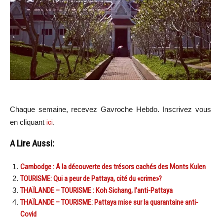
Chaque semaine, recevez Gavroche Hebdo. Inscrivez vous
en cliquant
ici
.
A Lire Aussi:
Cambodge : A la découverte des trésors cachés des Monts Kulen
TOURISME: Qui a peur de Pattaya, cité du «crime»?
THAÏLANDE – TOURISME : Koh Sichang, l’anti-Pattaya
THAÏLANDE – TOURISME: Pattaya mise sur la quarantaine anti-
Covid