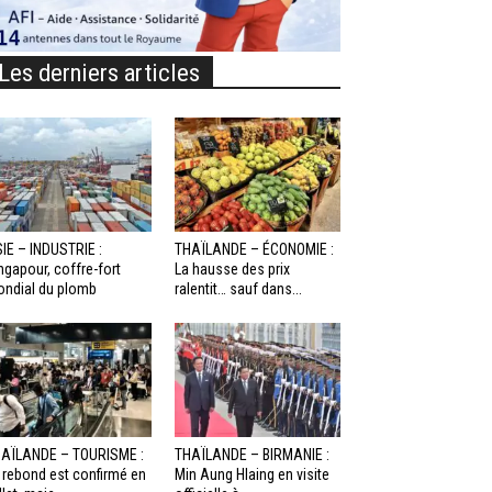
Les derniers articles
IE – INDUSTRIE :
THAÏLANDE – ÉCONOMIE :
ngapour, coffre-fort
La hausse des prix
ndial du plomb
ralentit… sauf dans...
AÏLANDE – TOURISME :
THAÏLANDE – BIRMANIE :
 rebond est confirmé en
Min Aung Hlaing en visite