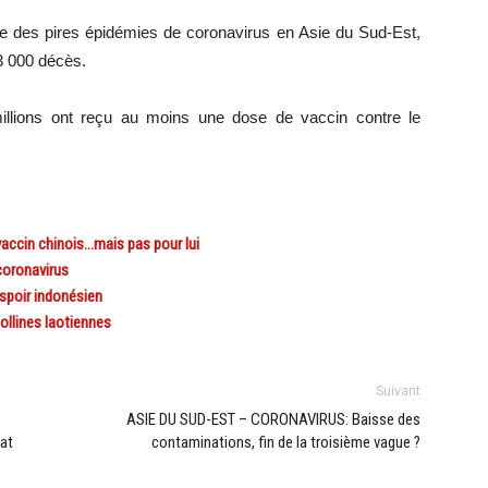
une des pires épidémies de coronavirus en Asie du Sud-Est,
23 000 décès.
illions ont reçu au moins une dose de vaccin contre le
ccin chinois…mais pas pour lui
coronavirus
spoir indonésien
llines laotiennes
Suivant
ASIE DU SUD-EST – CORONAVIRUS: Baisse des
rat
contaminations, fin de la troisième vague ?