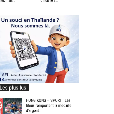
llet, mais...
officielle à...
Les plus lus
HONG KONG – SPORT : Les
Bleus remportent la médaille
d’argent...