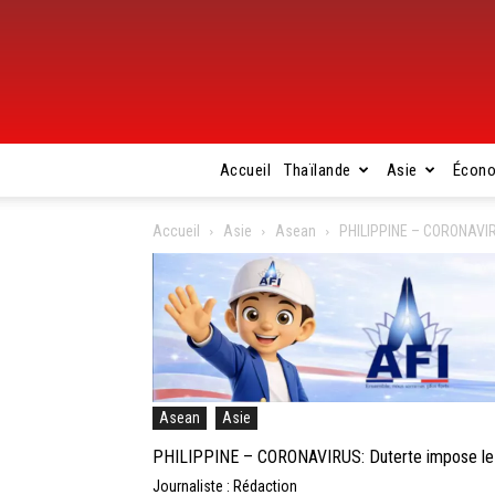
Accueil
Thaïlande
Asie
Écon
Accueil
Asie
Asean
PHILIPPINE – CORONAVIRU
Asean
Asie
PHILIPPINE – CORONAVIRUS: Duterte impose le v
Journaliste : Rédaction