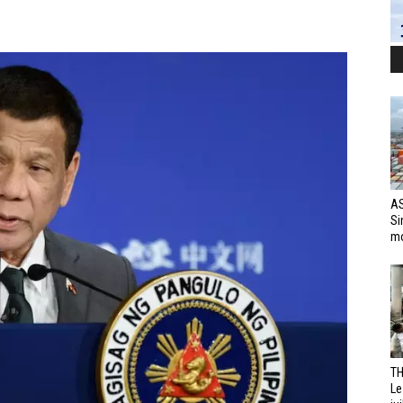
AS
Si
mo
TH
Le