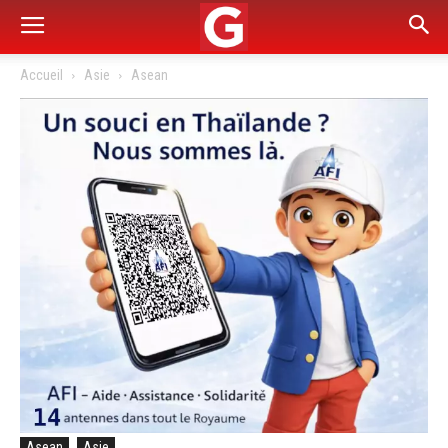
Accueil
Asie
Asean
Asean
Asie