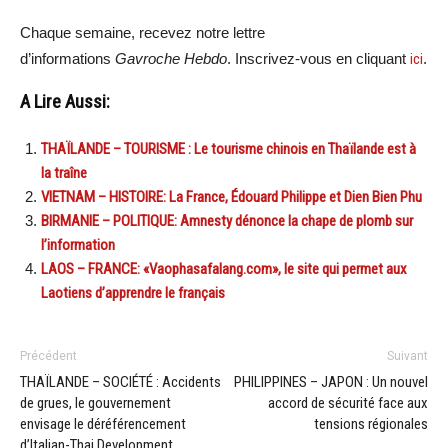
Chaque semaine, recevez notre lettre
d’informations
Gavroche Hebdo
. Inscrivez-vous en cliquant
ici
.
A Lire Aussi:
THAÏLANDE – TOURISME : Le tourisme chinois en Thaïlande est à
la traîne
VIETNAM – HISTOIRE: La France, Édouard Philippe et Dien Bien Phu
BIRMANIE – POLITIQUE: Amnesty dénonce la chape de plomb sur
l’information
LAOS – FRANCE: «Vaophasafalang.com», le site qui permet aux
Laotiens d’apprendre le français
Précédent
Suivant
THAÏLANDE – SOCIÉTÉ : Accidents
PHILIPPINES – JAPON : Un nouvel
de grues, le gouvernement
accord de sécurité face aux
envisage le déréférencement
tensions régionales
d’Italian-Thai Development