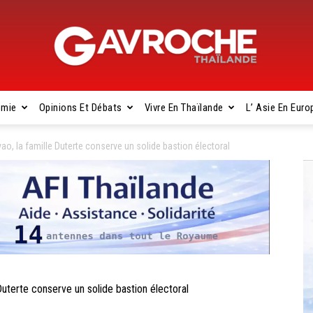
omie
Opinions Et Débats
Vivre En Thaïlande
L’ Asie En Euro
Gavroche
o, la famille Duterte conserve un solide bastion électoral
Thaïlande
terte conserve un solide bastion électoral