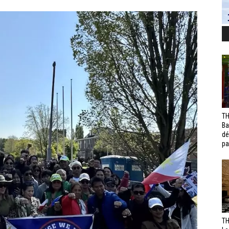
TH
Ba
dé
pa
TH