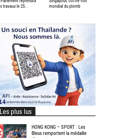
 Parlement reprendra
Singapour, coffre-fort
s travaux le 25...
mondial du plomb
Les plus lus
HONG KONG – SPORT : Les
Bleus remportent la médaille