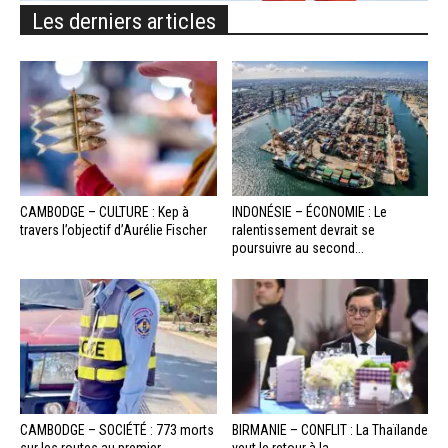
Les derniers articles
CAMBODGE – CULTURE : Kep à
INDONÉSIE – ÉCONOMIE : Le
travers l’objectif d’Aurélie Fischer
ralentissement devrait se
poursuivre au second...
CAMBODGE – SOCIÉTÉ : 773 morts
BIRMANIE – CONFLIT : La Thaïlande
sur les routes au premier...
veut le retour à la...