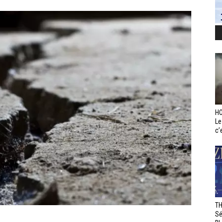
HO
Le
c’e
TH
Sé