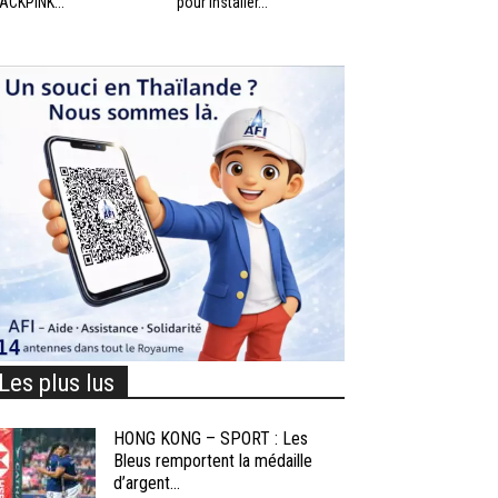
ACKPINK...
pour installer...
Les plus lus
HONG KONG – SPORT : Les
Bleus remportent la médaille
d’argent...