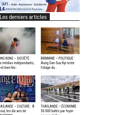
Les derniers articles
NG KONG – SOCIÉTÉ :
BIRMANIE – POLITIQUE :
s médias indépendants,
Aung San Suu Kyi reste
st bien fini...
l’otage du...
AÏLANDE – CULTURE : À
THAÏLANDE – ÉCONOMIE :
oul, les dix ans de
50 000 bahts par foyer