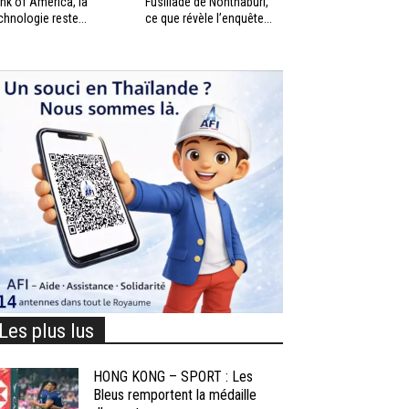
nk of America, la
Fusillade de Nonthaburi,
chnologie reste...
ce que révèle l’enquête...
Les plus lus
HONG KONG – SPORT : Les
Bleus remportent la médaille