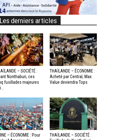
Les derniers articles
AÏLANDE – SOCIÉTÉ :
THAÏLANDE – ÉCONOMIE :
ant Nonthaburi, ces
Acheté par Central, Max
nq fusillades majeures
Value deviendra Tops
...
INE – ÉCONOMIE : Pour
THAÏLANDE – SOCIÉTÉ :