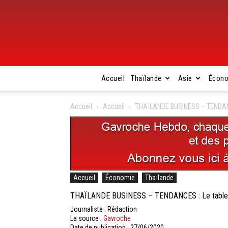
Accueil
Thaïlande
Asie
Écon
Accueil
Accueil
THAÏLANDE BUSINESS – TENDANCE
Accueil
Économie
Thaïlande
THAÏLANDE BUSINESS – TENDANCES : Le tableau 
Journaliste : Rédaction
La source :
Gavroche
Date de publication : 27/06/2020