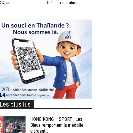
3 %, au...
tué deux membres...
Les plus lus
HONG KONG – SPORT : Les
Bleus remportent la médaille
d’argent...