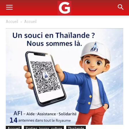
Accueil
Accueil
Accueil
Sorties, loisirs, culture
Thaïlande