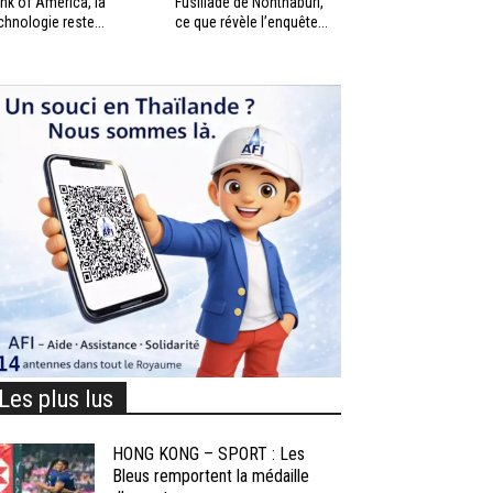
nk of America, la
Fusillade de Nonthaburi,
chnologie reste...
ce que révèle l’enquête...
Les plus lus
HONG KONG – SPORT : Les
Bleus remportent la médaille