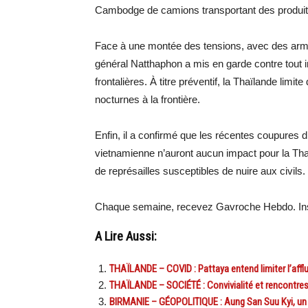
Cambodge de camions transportant des produits 
Face à une montée des tensions, avec des arm
général Natthaphon a mis en garde contre tout 
frontalières. À titre préventif, la Thaïlande limi
nocturnes à la frontière.
Enfin, il a confirmé que les récentes coupures d’
vietnamienne n’auront aucun impact pour la Tha
de représailles susceptibles de nuire aux civils.
Chaque semaine, recevez Gavroche Hebdo. Ins
A Lire Aussi:
THAÏLANDE – COVID : Pattaya entend limiter l’aff
THAÏLANDE – SOCIÉTÉ : Convivialité et rencontre
BIRMANIE – GÉOPOLITIQUE : Aung San Suu Kyi, un c