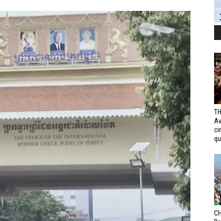
TH
Av
ci
qui
CH