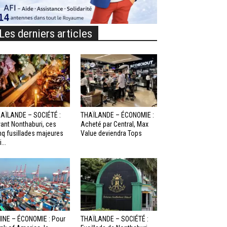
Les derniers articles
AÏLANDE – SOCIÉTÉ :
THAÏLANDE – ÉCONOMIE :
ant Nonthaburi, ces
Acheté par Central, Max
nq fusillades majeures
Value deviendra Tops
...
INE – ÉCONOMIE : Pour
THAÏLANDE – SOCIÉTÉ :