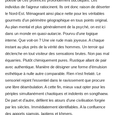
poésie de ces provinces profondément bucoliques. Les
individus de l’aigreur ratiocinent. Ils ont donc raison de déserter
le Nord-Est. Ménageant ainsi place nette pour les véritables
gourmets d’un périmètre géographique en tous points original.
Au plan mental et plus généralement de la psyché, on est ici
dans un monde en quasi-autarcie. Pourvu d’une logique
interne. Que voit-on ? Une vie rude mais joyeuse. A chaque
instant au plus près de la vérité des hommes. Un terroir qui
déclenche en tout visiteur des sensations brutes. Non pas mal
équarries. Plutôt chimiquement pures. Rustique allant de pair
avec authentique. Manière de désigner une forme d’émulsion
esthétique à nulle autre comparable. Rien n’est frelaté. Le
sensoriel rejoint l’essentiel dans le ravissement que procure
une libre déambulation. A cette fin, mieux vaut opter pour les
périples simultanément chaotiques et indolents en songthaew.
De part et d’autre, défilent les atours d’une civilisation forgée
par les siècles. Immédiatement identifiables. A la confluence
des apports siamois, laotiens et khmers.