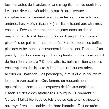
tous les actes de l’existence. Une magnificence du quotidien.
Les lieux de culte, véritables bijoux à l’architecture
somptueuse. Là viennent psalmodier les sylphides à la peau
ambrée. Les » pûyin isaan » (les filles d’Isaan) aux charmes
capiteux. Découverte encore et toujours dans un décor
majestueux. On est dans la région endémique des rizières
piquetées de palmiers haut perchés. En contrebas, les buffles
placides et besogneux réinventent le temps lent. Dans un élan
prosélyte, doit-on convoquer les éléphants facétieux qui ont fait
de Surin leur capitale ? De ces attraits, nulle mention chez les
contempteurs de l’insolite. A les en croire, tout est mieux
ailleurs en Thaïlande. Les paysages, la musique, la nourriture,
le peuple vernaculaire. Ces forums du ressentiment
apparaissent comme des espaces dédiés aux dépités de
l’Isaan. Le défilé des atrabilaires. Pourquoi ? Comment ?
Certes, il fallait bien que de tels zigotos existent. Ils ajoutent
aux mystères insondables de l’âme humaine. Tout de même…