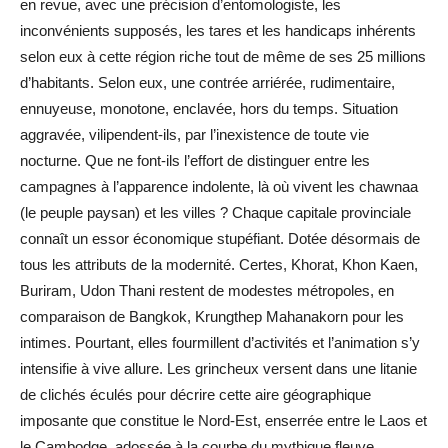
en revue, avec une précision d’entomologiste, les
inconvénients supposés, les tares et les handicaps inhérents
selon eux à cette région riche tout de même de ses 25 millions
d’habitants. Selon eux, une contrée arriérée, rudimentaire,
ennuyeuse, monotone, enclavée, hors du temps. Situation
aggravée, vilipendent-ils, par l’inexistence de toute vie
nocturne. Que ne font-ils l’effort de distinguer entre les
campagnes à l’apparence indolente, là où vivent les chawnaa
(le peuple paysan) et les villes ? Chaque capitale provinciale
connaît un essor économique stupéfiant. Dotée désormais de
tous les attributs de la modernité. Certes, Khorat, Khon Kaen,
Buriram, Udon Thani restent de modestes métropoles, en
comparaison de Bangkok, Krungthep Mahanakorn pour les
intimes. Pourtant, elles fourmillent d’activités et l’animation s’y
intensifie à vive allure. Les grincheux versent dans une litanie
de clichés éculés pour décrire cette aire géographique
imposante que constitue le Nord-Est, enserrée entre le Laos et
le Cambodge, adossée à la courbe du mythique fleuve