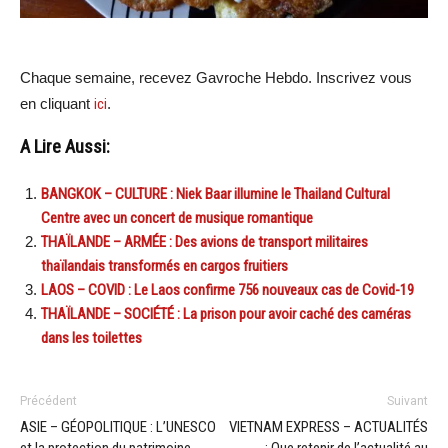
Chaque semaine, recevez Gavroche Hebdo. Inscrivez vous
en cliquant
ici
.
A Lire Aussi:
BANGKOK – CULTURE : Niek Baar illumine le Thailand Cultural
Centre avec un concert de musique romantique
THAÏLANDE – ARMÉE : Des avions de transport militaires
thaïlandais transformés en cargos fruitiers
LAOS – COVID : Le Laos confirme 756 nouveaux cas de Covid-19
THAÏLANDE – SOCIÉTÉ : La prison pour avoir caché des caméras
dans les toilettes
Précédent
Suivant
ASIE – GÉOPOLITIQUE : L’UNESCO
VIETNAM EXPRESS – ACTUALITÉS
et la protection du patrimoine
: Que retenir de l’actualité au