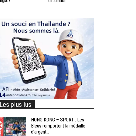
ngkok
circulation...
Les plus lus
HONG KONG – SPORT : Les
Bleus remportent la médaille
d’argent...