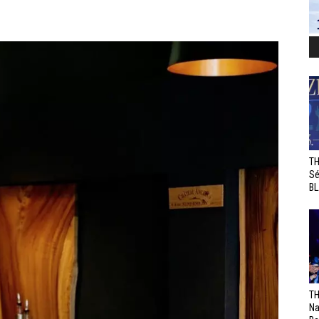
TH
Sé
BL
TH
Na