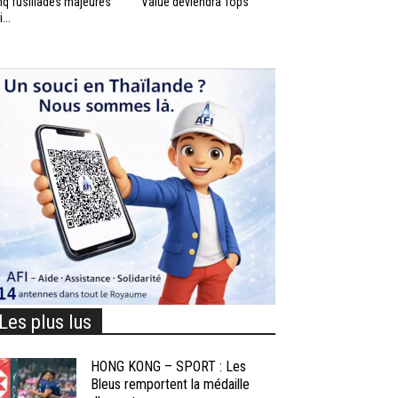
nq fusillades majeures
Value deviendra Tops
...
Les plus lus
HONG KONG – SPORT : Les
Bleus remportent la médaille