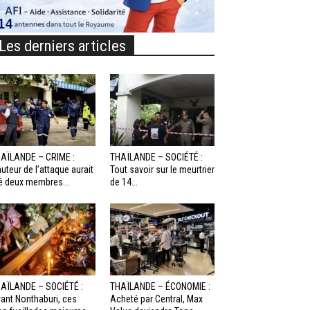
Les derniers articles
AÏLANDE – CRIME :
THAÏLANDE – SOCIÉTÉ :
auteur de l’attaque aurait
Tout savoir sur le meurtrier
é deux membres...
de 14...
AÏLANDE – SOCIÉTÉ :
THAÏLANDE – ÉCONOMIE :
ant Nonthaburi, ces
Acheté par Central, Max