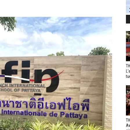
TH
L’
tu
TH
Av