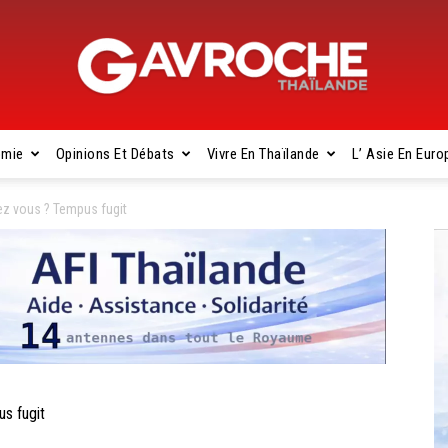
omie
Opinions Et Débats
Vivre En Thaïlande
L’ Asie En Euro
Gavroche
z vous ? Tempus fugit
Thaïlande
s fugit