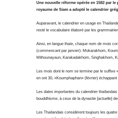
Une nouvelle réforme opérée en 1582 par le p
royaume de Siam a adopté le calendrier grég
Auparavant, le calendrier en usage en Thaïlande é
resté le vocabulaire élaboré par les grammairien
Ainsi, en langue thaïe, chaque nom de mois corr
(commencant par janvier): Mokarakhom, Kou
Mithounayaun, Karakadakhom, Singhakhom, K
Les mois dont le nom se termine par le suffixe 
en ont 30, «Koumphaphan» (février) échappant à
Les dates importantes du calendrier thaïlandai
bouddhisme, à ceux de la dynastie [actuelle] de
Les Thaïlandais considèrent toujours les quat