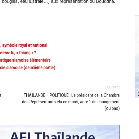
ns, bougies, eau lustrale…) aux représentation du Bouddha.
 symbole royal et national
ens-tu, « farang » ?
tique siamoise élémentaire
ie siamoise (deuxième partie)
Suivant
e
THAÏLANDE – POLITIQUE : Le président de la Chambre
des Représentants élu ce mardi, acte 1 du changement
(ou pas)