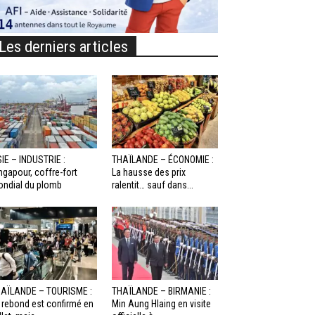
Les derniers articles
IE – INDUSTRIE :
THAÏLANDE – ÉCONOMIE :
ngapour, coffre-fort
La hausse des prix
ndial du plomb
ralentit… sauf dans...
AÏLANDE – TOURISME :
THAÏLANDE – BIRMANIE :
 rebond est confirmé en
Min Aung Hlaing en visite