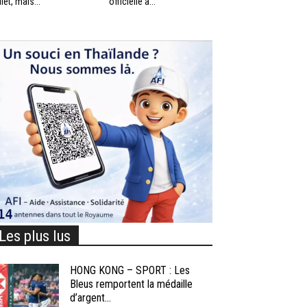
llet, mais...
officielle à...
Les plus lus
HONG KONG – SPORT : Les
Bleus remportent la médaille
d’argent...