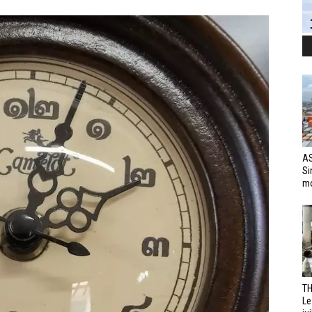
AS
Si
mo
TH
Le