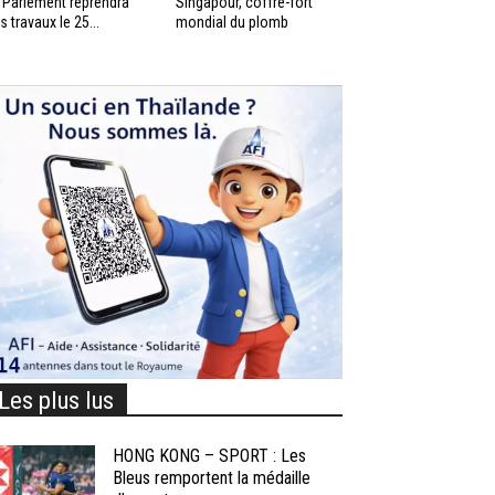
 Parlement reprendra
Singapour, coffre-fort
s travaux le 25...
mondial du plomb
Les plus lus
HONG KONG – SPORT : Les
Bleus remportent la médaille