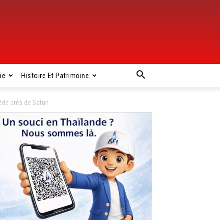
pe
Histoire Et Patrimoine
ède prés de Satun