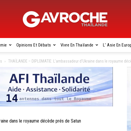
omie
Opinions Et Débats
Vivre En Thaïlande
L’ Asie En Euro
Gavroche
es
THAÏLANDE – DIPLOMATIE: L’ambassadeur d’Ukraine dans le royaume déc
Thaïlande
ine dans le royaume décède prés de Satun