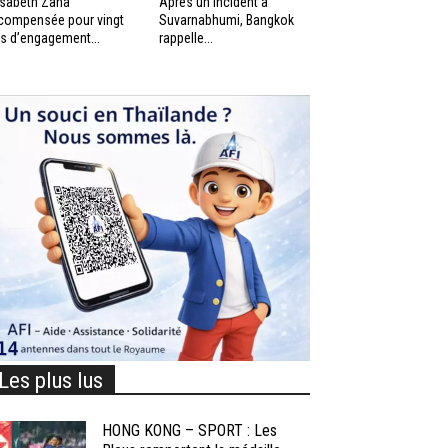
isabeth Zana
Après un incident à
compensée pour vingt
Suvarnabhumi, Bangkok
s d’engagement...
rappelle...
Les plus lus
HONG KONG – SPORT : Les