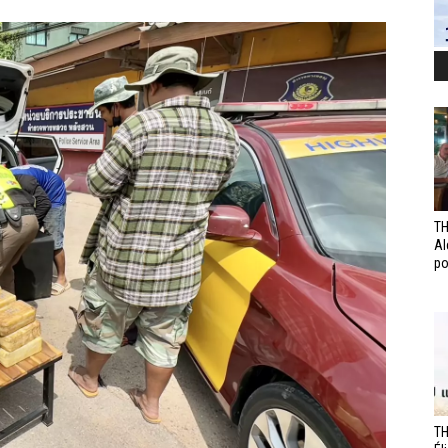
TH
Al
po
TH