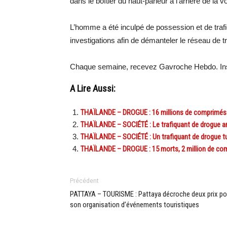
dans le boîtier du haut-parleur à l’arrière de la vo
L’homme a été inculpé de possession et de trafic
investigations afin de démanteler le réseau de tr
Chaque semaine, recevez Gavroche Hebdo. Ins
A Lire Aussi:
THAÏLANDE – DROGUE : 16 millions de comprimés d
THAÏLANDE – SOCIÉTÉ : Le trafiquant de drogue arr
THAÏLANDE – SOCIÉTÉ : Un trafiquant de drogue tu
THAÏLANDE – DROGUE : 15 morts, 2 million de co
Précédent
PATTAYA – TOURISME : Pattaya décroche deux prix po
son organisation d’événements touristiques