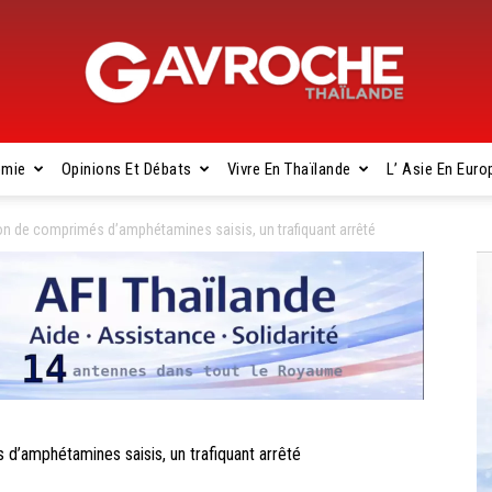
omie
Opinions Et Débats
Vivre En Thaïlande
L’ Asie En Euro
Gavroche
n de comprimés d’amphétamines saisis, un trafiquant arrêté
Thaïlande
’amphétamines saisis, un trafiquant arrêté