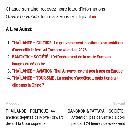
Chaque semaine, recevez notre lettre d’informations
Gavroche Hebdo
. Inscrivez-vous en cliquant
ici
A Lire Aussi:
THAÏLANDE – CULTURE : Le gouvernement confirme son ambition
d’accueillir le festival Tomorrowland en 2026
BANGKOK – SOCIÉTÉ : L’effondrement de la route Samsen :
images du désastre
THAÏLANDE – AVIATION: Thai Airways revient peu à peu en Europe
THAÏLANDE – TOURISME : La reprise s’accélère… mais tiendra-t-
elle sans la Chine ?
Précédent
Suivant
THAÏLANDE – POLITIQUE : 44
BANGKOK & PATTAYA – SOCIÉTÉ :
anciens députés de Move Forward
Attention, pas de vente d’alcool
devant la Cour suprême
pendant 24 heures ce week-end