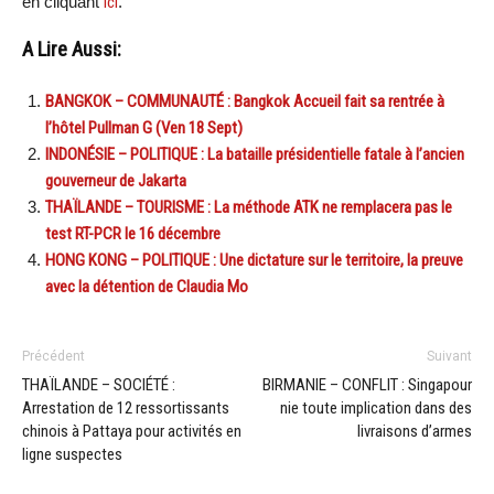
en cliquant
ici
.
A Lire Aussi:
BANGKOK – COMMUNAUTÉ : Bangkok Accueil fait sa rentrée à
l’hôtel Pullman G (Ven 18 Sept)
INDONÉSIE – POLITIQUE : La bataille présidentielle fatale à l’ancien
gouverneur de Jakarta
THAÏLANDE – TOURISME : La méthode ATK ne remplacera pas le
test RT-PCR le 16 décembre
HONG KONG – POLITIQUE : Une dictature sur le territoire, la preuve
avec la détention de Claudia Mo
Précédent
Suivant
THAÏLANDE – SOCIÉTÉ :
BIRMANIE – CONFLIT : Singapour
Arrestation de 12 ressortissants
nie toute implication dans des
chinois à Pattaya pour activités en
livraisons d’armes
ligne suspectes