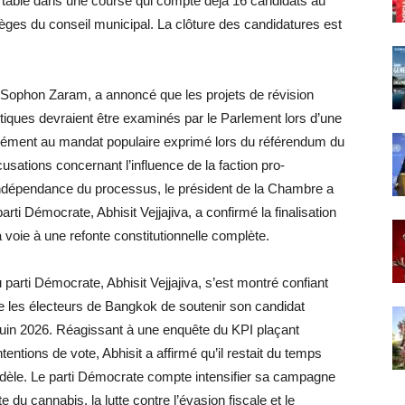
table dans une course qui compte déjà 16 candidats au
èges du conseil municipal. La clôture des candidatures est
 Sophon Zaram, a annoncé que les projets de révision
litiques devraient être examinés par le Parlement lors d’une
ormément au mandat populaire exprimé lors du référendum du
usations concernant l’influence de la faction pro-
l’indépendance du processus, le président de la Chambre a
arti Démocrate, Abhisit Vejjajiva, a confirmé la finalisation
 voie à une refonte constitutionnelle complète.
parti Démocrate, Abhisit Vejjajiva, s’est montré confiant
re les électeurs de Bangkok de soutenir son candidat
juin 2026. Réagissant à une enquête du KPI plaçant
ntions de vote, Abhisit a affirmé qu’il restait du temps
fidèle. Le parti Démocrate compte intensifier sa campagne
 du cannabis, la lutte contre l’évasion fiscale et le