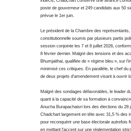
indécis, Chadchart conserve une avance confor
poste de gouverneur et 249 candidats aux 50 si
prévue le 1er juin.
Le président de la Chambre des représentants,
constitutionnelle soumis par plusieurs partis po
session conjointe les 7 et 8 juillet 2026, conf
8 février dernier. Malgré des tensions et des acc
Bhumjaithai, qualifiée de « régime bleu », sur 
minimisé ces critiques. En parallèle, le chef du p
de deux projets d’amendement visant à ouvrir la
Malgré des sondages défavorables, le leader du 
quant à la capacité de sa formation à convainc
Anucha Burapachaisri lors des élections du 28 
Chadchart largement en tête avec 31,5 % des inte
pour reconquérir une base électorale autrefois 
en mettant l’accent sur une réglementation stricte