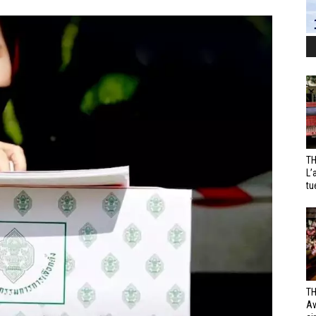
TH
L’
tu
TH
Av