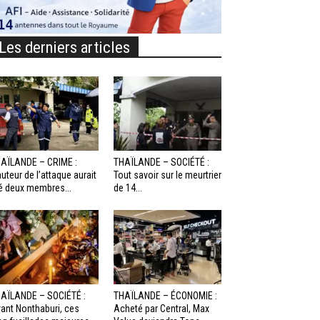
Les derniers articles
AÏLANDE – CRIME :
THAÏLANDE – SOCIÉTÉ :
auteur de l’attaque aurait
Tout savoir sur le meurtrier
é deux membres...
de 14...
AÏLANDE – SOCIÉTÉ :
THAÏLANDE – ÉCONOMIE :
ant Nonthaburi, ces
Acheté par Central, Max