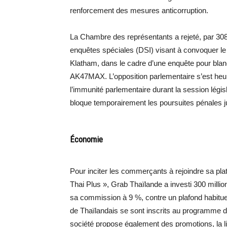
renforcement des mesures anticorruption.
La Chambre des représentants a rejeté, par 30
enquêtes spéciales (DSI) visant à convoquer 
Klatham, dans le cadre d’une enquête pour blanch
AK47MAX. L’opposition parlementaire s’est heurt
l’immunité parlementaire durant la session législa
bloque temporairement les poursuites pénales ju
Économie
Pour inciter les commerçants à rejoindre sa p
Thai Plus », Grab Thaïlande a investi 300 mill
sa commission à 9 %, contre un plafond habituel 
de Thaïlandais se sont inscrits au programme d
société propose également des promotions, la liv