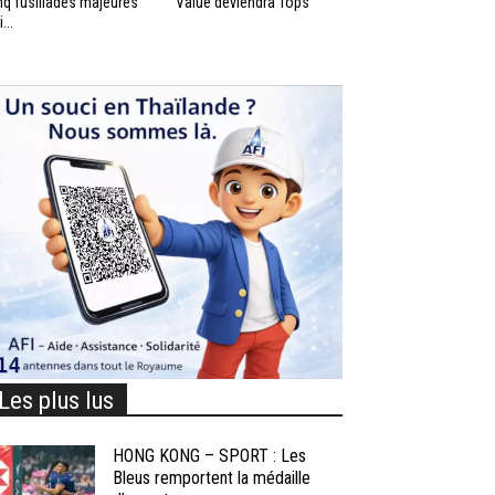
nq fusillades majeures
Value deviendra Tops
...
Les plus lus
HONG KONG – SPORT : Les
Bleus remportent la médaille