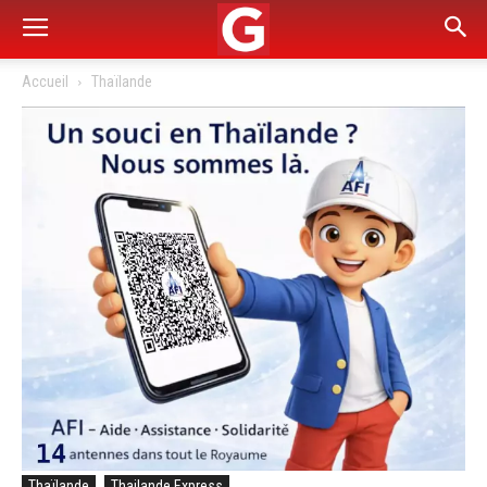
Accueil
Thaïlande
Thaïlande
Thailande Express