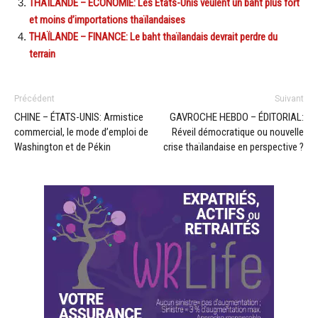
THAÏLANDE – ÉCONOMIE: Les États-Unis veulent un baht plus fort
et moins d’importations thaïlandaises
THAÏLANDE – FINANCE: Le baht thaïlandais devrait perdre du
terrain
Précédent
Suivant
CHINE – ÉTATS-UNIS: Armistice
GAVROCHE HEBDO – ÉDITORIAL:
commercial, le mode d’emploi de
Réveil démocratique ou nouvelle
Washington et de Pékin
crise thaïlandaise en perspective ?