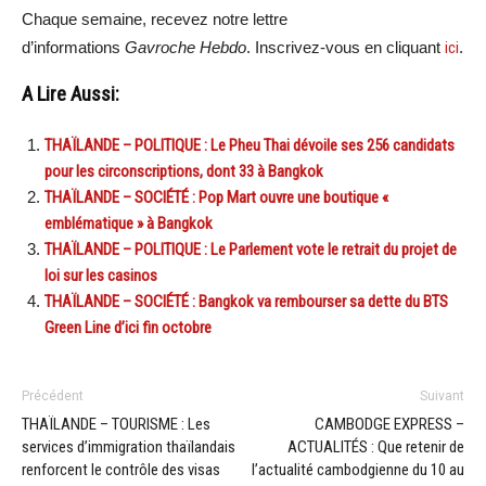
Chaque semaine, recevez notre lettre
d’informations
Gavroche Hebdo
. Inscrivez-vous en cliquant
ici
.
A Lire Aussi:
THAÏLANDE – POLITIQUE : Le Pheu Thai dévoile ses 256 candidats
pour les circonscriptions, dont 33 à Bangkok
THAÏLANDE – SOCIÉTÉ : Pop Mart ouvre une boutique «
emblématique » à Bangkok
THAÏLANDE – POLITIQUE : Le Parlement vote le retrait du projet de
loi sur les casinos
THAÏLANDE – SOCIÉTÉ : Bangkok va rembourser sa dette du BTS
Green Line d’ici fin octobre
Précédent
Suivant
THAÏLANDE – TOURISME : Les
CAMBODGE EXPRESS –
services d’immigration thaïlandais
ACTUALITÉS : Que retenir de
renforcent le contrôle des visas
l’actualité cambodgienne du 10 au