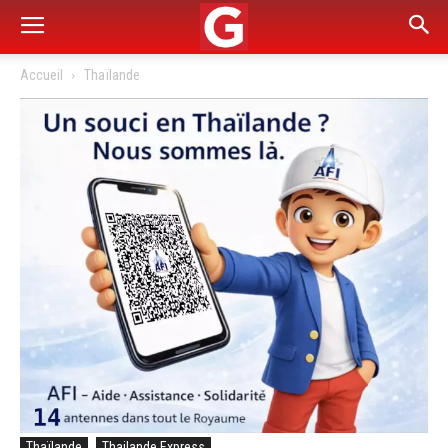
Accueil
Thaïlande
Thaïlande
Thailande Express