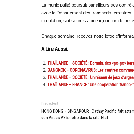
La municipalité poursuit par ailleurs ses contr
avec le Département des transports terrestres. 
circulation, soit soumis à une injonction de mis
Chaque semaine, recevez notre lettre d’inform
A Lire Aussi:
THAÏLANDE – SOCIÉTÉ : Demain, des «go-go» bars t
BANGKOK – CORONAVIRUS: Les centres commercia
THAÏLANDE – SOCIÉTÉ : Un réseau de jeux d’argent 
THAÏLANDE – FRANCE : Une coopération franco-th
Précédent
HONG KONG – SINGAPOUR : Cathay Pacific fait atterr
son Airbus A350 rétro dans la cité-État