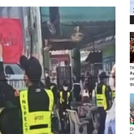
TH
Av
ci
qui
CH