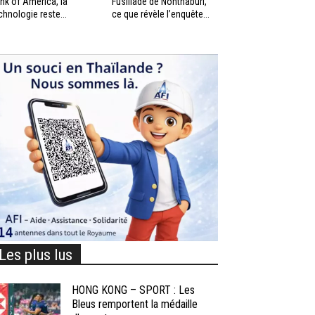
nk of America, la
Fusillade de Nonthaburi,
chnologie reste...
ce que révèle l’enquête...
Les plus lus
HONG KONG – SPORT : Les
Bleus remportent la médaille