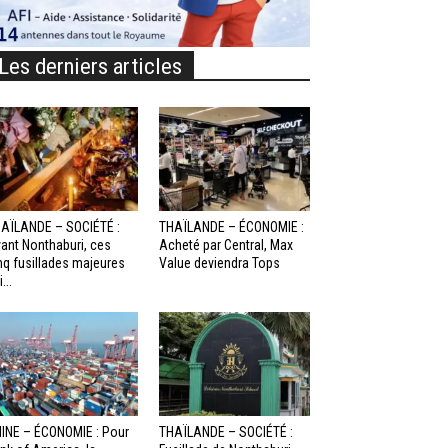
Les derniers articles
AÏLANDE – SOCIÉTÉ :
THAÏLANDE – ÉCONOMIE :
ant Nonthaburi, ces
Acheté par Central, Max
nq fusillades majeures
Value deviendra Tops
...
INE – ÉCONOMIE : Pour
THAÏLANDE – SOCIÉTÉ :