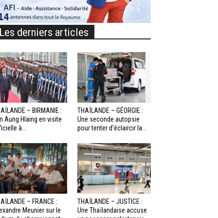
Les derniers articles
AÏLANDE – BIRMANIE :
THAÏLANDE – GÉORGIE :
n Aung Hlaing en visite
Une seconde autopsie
icielle à...
pour tenter d’éclaircir la...
AÏLANDE – FRANCE :
THAÏLANDE – JUSTICE :
exandre Meunier sur le
Une Thaïlandaise accuse