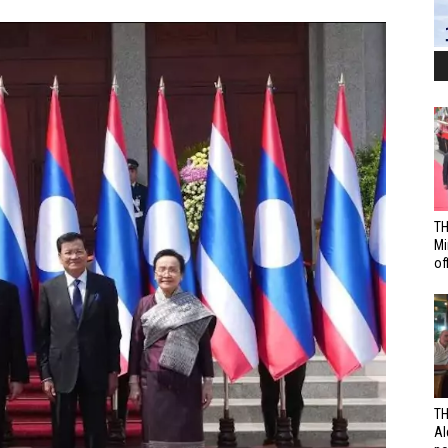
TH
Mi
off
TH
Al