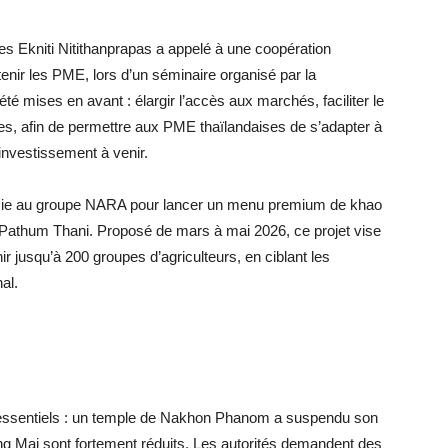
es Ekniti Nitithanprapas a appelé à une coopération
tenir les PME, lors d’un séminaire organisé par la
 été mises en avant : élargir l’accès aux marchés, faciliter le
es, afin de permettre aux PME thaïlandaises de s’adapter à
’investissement à venir.
cie au groupe NARA pour lancer un menu premium de khao
à Pathum Thani. Proposé de mars à mai 2026, ce projet vise
ir jusqu’à 200 groupes d’agriculteurs, en ciblant les
al.
 essentiels : un temple de Nakhon Phanom a suspendu son
g Mai sont fortement réduits. Les autorités demandent des