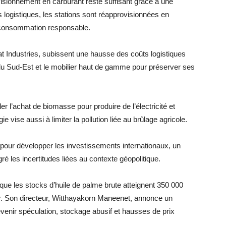
visionnement en carburant reste suffisant grâce à une
 logistiques, les stations sont réapprovisionnées en
ne consommation responsable.
Industries, subissent une hausse des coûts logistiques
 du Sud-Est et le mobilier haut de gamme pour préserver ses
er l’achat de biomasse pour produire de l’électricité et
 vise aussi à limiter la pollution liée au brûlage agricole.
 pour développer les investissements internationaux, un
é les incertitudes liées au contexte géopolitique.
e les stocks d’huile de palme brute atteignent 350 000
ur. Son directeur, Witthayakorn Maneenet, annonce un
enir spéculation, stockage abusif et hausses de prix