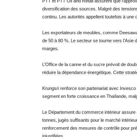
PTT et PTT Oil and Retail assurent que l’appro
diversification des sources. Malgré des tensions
continu. Les autorités appellent toutefois à u
Les exportateurs de meubles, comme Deesawat 
de 50 à 80 %. Le secteur se tourne vers l’Asie
marges.
L’Office de la canne et du sucre prévoit de doubl
réduire la dépendance énergétique. Cette stratégie
Krungsri renforce son partenariat avec Invesco
segment en forte croissance en Thaïlande, malgr
Le Département du commerce intérieur assure qu
tonnes, jugés suffisants pour le marché intérie
renforcement des mesures de contrôle pour prév
injustifiées.