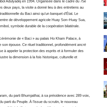
ibol Adulyadej en 1994. Organisée dans le cadre du 75e
es deux pays, la visite a donné lieu à des entretiens au
raditionnelle du Baci ainsi qu’un banquet d’État. Le
centre de développement agricole Huay Son–Huay Sua,
umibol, symbole durable de la coopération bilatérale.
e cérémonie de « Baci » au palais Ho Kham Palace, à
e son épouse. Ce rituel traditionnel, profondément ancré
e à appeler la protection des esprits et à formuler des
ustre la dimension à la fois historique, culturelle et
am, du parti Bhumjaithai, à sa présidence avec 289 voix,
u parti du Peuple. À l’issue du scrutin, le nouveau