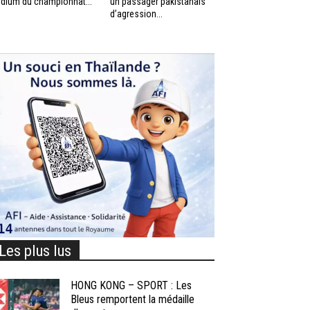
dium du championnat...
un passager pakistanais
d’agression...
Les plus lus
HONG KONG – SPORT : Les
Bleus remportent la médaille