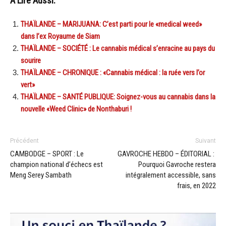
A Lire Aussi:
THAÏLANDE – MARIJUANA: C’est parti pour le «medical weed»
dans l’ex Royaume de Siam
THAÏLANDE – SOCIÉTÉ : Le cannabis médical s’enracine au pays du
sourire
THAÏLANDE – CHRONIQUE : «Cannabis médical : la ruée vers l’or
vert»
THAÏLANDE – SANTÉ PUBLIQUE: Soignez-vous au cannabis dans la
nouvelle «Weed Clinic» de Nonthaburi !
Précédent
Suivant
CAMBODGE – SPORT : Le
GAVROCHE HEBDO – ÉDITORIAL :
champion national d’échecs est
Pourquoi Gavroche restera
Meng Serey Sambath
intégralement accessible, sans
frais, en 2022